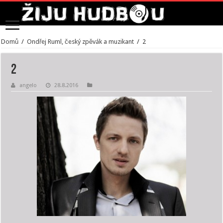
Domů
/
Ondřej Ruml, český zpěvák a muzikant
/
2
2
angelo
28.8.2016