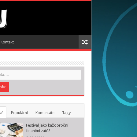
Kontakt
vé
Populární
Komentáře
Tagy
Festival jako každoroční
finanční zátěž