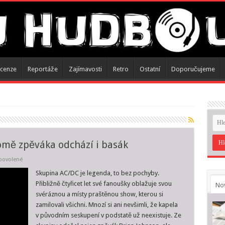
cenze
Reportáže
Zajímavosti
Retro
Ostatní
Doporučujeme
omě zpěváka odchází i basák
u
povolené
textu
s
Skupina AC/DC je legenda, to bez pochyby.
názvem
Přibližně čtyřicet let své fanoušky oblažuje svou
No
AC/DC
řeší
svéráznou a místy praštěnou show, kterou si
další
zamilovali všichni. Mnozí si ani nevšimli, že kapela
odchod,
kromě
v původním seskupení v podstatě už neexistuje. Ze
zpěváka
odchází