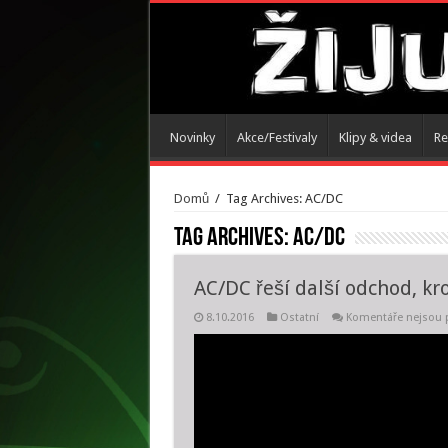
Novinky
Akce/Festivaly
Klipy & videa
Re
Domů
/
Tag Archives: AC/DC
Tag Archives:
AC/DC
AC/DC řeší další odchod, kr
8.10.2016
Ostatní
Komentáře nejsou 