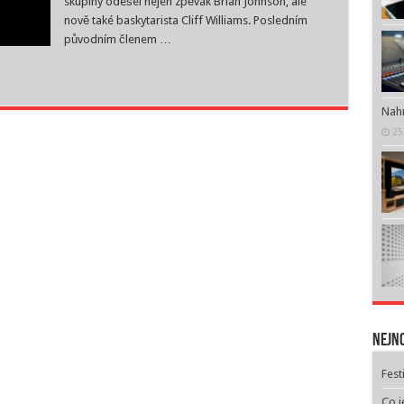
skupiny odešel nejen zpěvák Brian Johnson, ale
i
nově také baskytarista Cliff Williams. Posledním
basák
původním členem …
Nahr
25
Nejno
Fest
Co j