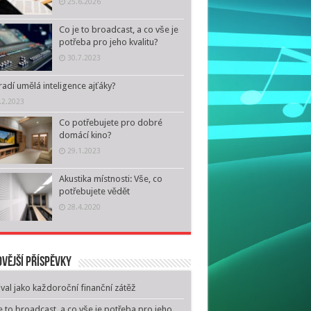
25.6.2026
Co je to broadcast, a co vše je
potřeba pro jeho kvalitu?
30.7.2023
adí umělá inteligence ajťáky?
.2.2023
Co potřebujete pro dobré
domácí kino?
29.1.2023
Akustika místnosti: Vše, co
potřebujete vědět
28.4.2020
vější příspěvky
ival jako každoroční finanční zátěž
e to broadcast, a co vše je potřeba pro jeho