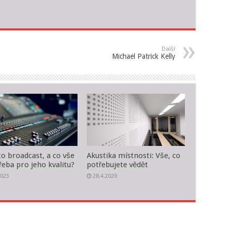
Další
Michael Patrick Kelly
to broadcast, a co vše
Akustika místnosti: Vše, co
řeba pro jeho kvalitu?
potřebujete vědět
2023
28.4.2020