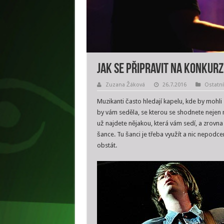
Jak se připravit na konkurz
Zuzana Žáková
26.7.2016
Ostatní
Muzikanti často hledají kapelu, kde by mohli
by vám seděla, se kterou se shodnete nejen 
už najdete nějakou, která vám sedí, a zrovna 
šance. Tu šanci je třeba využít a nic nepodce
obstát.