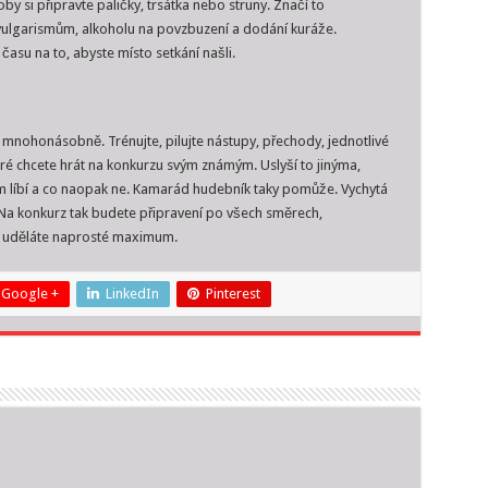
oby si připravte paličky, trsátka nebo struny. Značí to
e vulgarismům, alkoholu na povzbuzení a dodání kuráže.
času na to, abyste místo setkání našli.
 mnohonásobně. Trénujte, pilujte nástupy, přechody, jednotlivé
eré chcete hrát na konkurzu svým známým. Uslyší to jinýma,
im líbí a co naopak ne. Kamarád hudebník taky pomůže. Vychytá
Na konkurz tak budete připravení po všech směrech,
h uděláte naprosté maximum.
Google +
LinkedIn
Pinterest