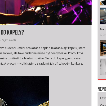
Nahr
 do kapely?
25
,
Zajímavosti
 své hudební umění prokázat a naplno ukázat. Najít kapelu, která
názorově, ale také hudebně může být někdy těžké. Proto, když
máte to štěstí, že hledají nového člena do kapely, je to vaše
nit. A proto i my přicházíme s radami, jak při takovém konkurzu
Nejno
Fest
Co j