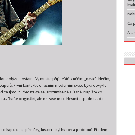
kval
Nahr
Co p
Akus
u oplývat i ostatní. Vy musíte přijít ještě s něčím „navíc“. Něčím,
 soupeřů. První kontakt v dnešním moderním světě bývá obvykle
nci zaujmout. Představte se, srozumitelně a jasně. Napište co
mout. Buďte originální, ale ne zase moc. Nesmíte spadnout do
c o kapele, její písničky, historii, styl hudby a podobně. Předem