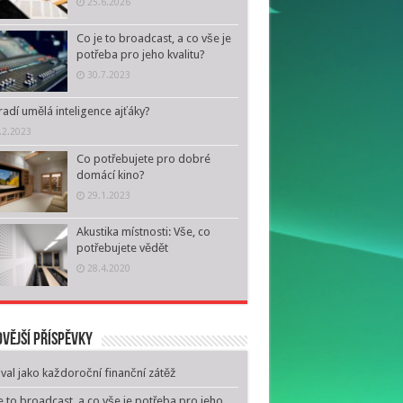
25.6.2026
Co je to broadcast, a co vše je
potřeba pro jeho kvalitu?
30.7.2023
adí umělá inteligence ajťáky?
.2.2023
Co potřebujete pro dobré
domácí kino?
29.1.2023
Akustika místnosti: Vše, co
potřebujete vědět
28.4.2020
vější příspěvky
ival jako každoroční finanční zátěž
e to broadcast, a co vše je potřeba pro jeho