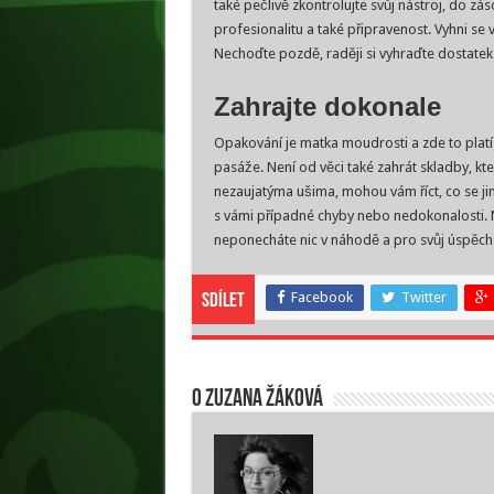
také pečlivě zkontrolujte svůj nástroj, do zás
profesionalitu a také připravenost. Vyhni s
Nechoďte pozdě, raději si vyhraďte dostatek 
Zahrajte dokonale
Opakování je matka moudrosti a zde to platí
pasáže. Není od věci také zahrát skladby, kt
nezaujatýma ušima, mohou vám říct, co se j
s vámi případné chyby nebo nedokonalosti. 
neponecháte nic v náhodě a pro svůj úspěc
Facebook
Twitter
Sdílet
O Zuzana Žáková