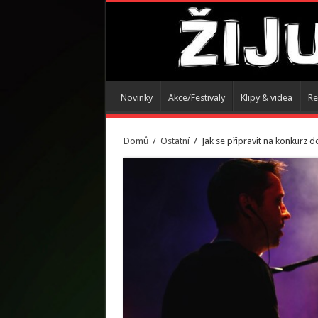
Novinky
Akce/Festivaly
Klipy & videa
Re
Domů
/
Ostatní
/
Jak se připravit na konkurz d