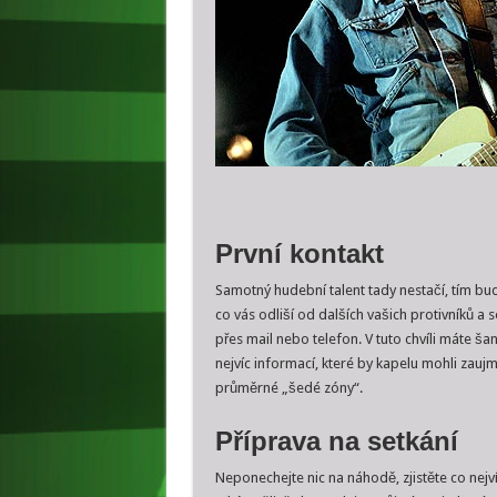
První kontakt
Samotný hudební talent tady nestačí, tím budo
co vás odliší od dalších vašich protivníků a
přes mail nebo telefon. V tuto chvíli máte ša
nejvíc informací, které by kapelu mohli zauj
průměrné „šedé zóny“.
Příprava na setkání
Neponechejte nic na náhodě, zjistěte co nejví