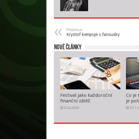
Předchozí
Kryštof kempuje s fanoušky
Nové články
Festival jako každoroční
Co je 
finanční zátěž
je pot
25.6.2026
30.7.