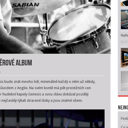
Nahr
25
běrové album
y
esis bude znát mnoho lidí, minimálně každý o něm už někdy,
původem z Anglie. Na svém kontě má pět prestižních cen
dr hudební kapely Genesis a svou slávu dokázal později
e nejčastěji týkali ztracené lásky a jsou známé všem.
Nejno
Fest
Co j