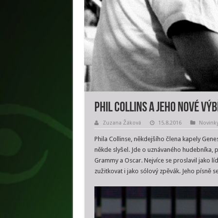
Phil Collins a jeho nové vý
Zuzana Žáková
15.8.2016
Novink
Phila Collinse, někdejšího člena kapely Gen
někde slyšel. Jde o uznávaného hudebníka, 
Grammy a Oscar. Nejvíce se proslavil jako lí
zužitkovat i jako sólový zpěvák. Jeho písně s