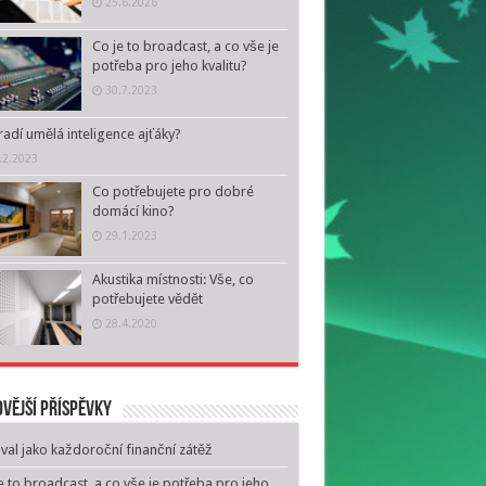
25.6.2026
Co je to broadcast, a co vše je
potřeba pro jeho kvalitu?
30.7.2023
adí umělá inteligence ajťáky?
.2.2023
Co potřebujete pro dobré
domácí kino?
29.1.2023
Akustika místnosti: Vše, co
potřebujete vědět
28.4.2020
vější příspěvky
ival jako každoroční finanční zátěž
e to broadcast, a co vše je potřeba pro jeho