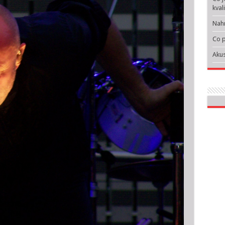
kval
Nahr
Co p
Akus