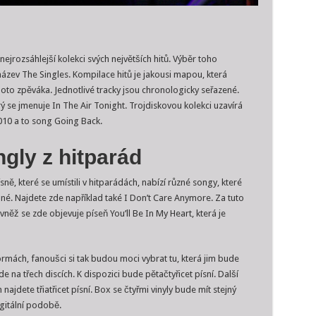
nejrozsáhlejší kolekci svých největších hitů. Výběr toho
název The Singles. Kompilace hitů je jakousi mapou, která
hoto zpěváka. Jednotlivé tracky jsou chronologicky seřazené.
ý se jmenuje In The Air Tonight. Trojdiskovou kolekci uzavírá
010 a to song Going Back.
gly z hitparád
sně, které se umístili v hitparádách, nabízí různé songy, které
é. Najdete zde například také I Don’t Care Anymore. Za tuto
ěž se zde objevuje píseň You’ll Be In My Heart, která je
ormách, fanoušci si tak budou moci vybrat tu, která jim bude
de na třech discích. K dispozici bude pětačtyřicet písní. Další
najdete třiatřicet písní. Box se čtyřmi vinyly bude mít stejný
gitální podobě.