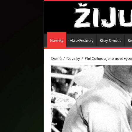
Novinky
Akce/Festivaly
Klipy & videa
Re
Domů
/
Novinky
/
Phil Collins a jeho nové vý