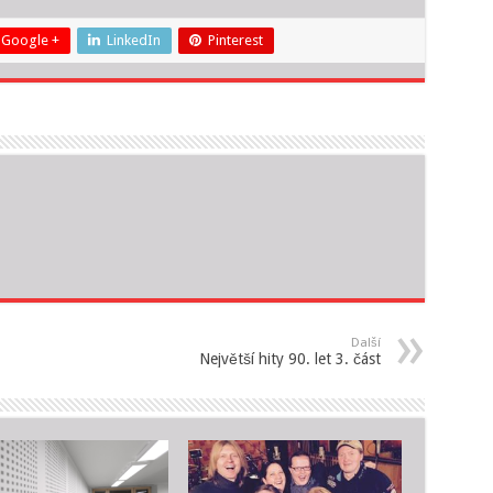
Google +
LinkedIn
Pinterest
Další
Největší hity 90. let 3. část