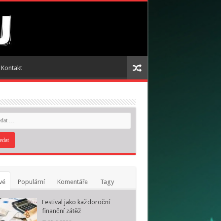
Kontakt
vé
Populární
Komentáře
Tagy
Festival jako každoroční
finanční zátěž