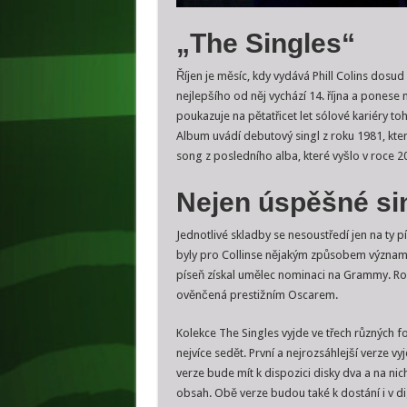
„The Singles“
Říjen je měsíc, kdy vydává Phill Colins dosud 
nejlepšího od něj vychází 14. října a ponese 
poukazuje na pětatřicet let sólové kariéry to
Album uvádí debutový singl z roku 1981, kter
song z posledního alba, které vyšlo v roce 2
Nejen úspěšné sin
Jednotlivé skladby se nesoustředí jen na ty pí
byly pro Collinse nějakým způsobem významn
píseň získal umělec nominaci na Grammy. Rovn
ověnčená prestižním Oscarem.
Kolekce The Singles vyjde ve třech různých f
nejvíce sedět. První a nejrozsáhlejší verze vyj
verze bude mít k dispozici disky dva a na nich 
obsah. Obě verze budou také k dostání i v di