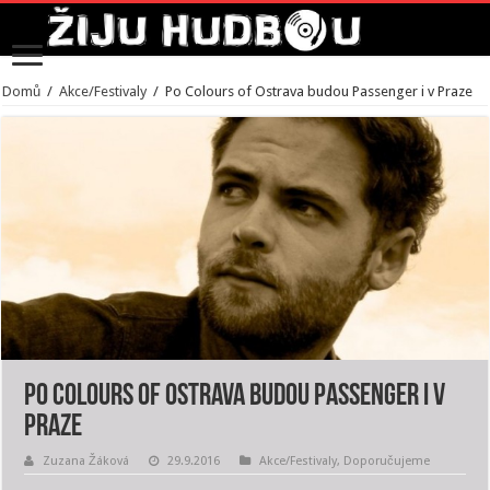
Domů
/
Akce/Festivaly
/
Po Colours of Ostrava budou Passenger i v Praze
Po Colours of Ostrava budou Passenger i v
Praze
Zuzana Žáková
29.9.2016
Akce/Festivaly
,
Doporučujeme