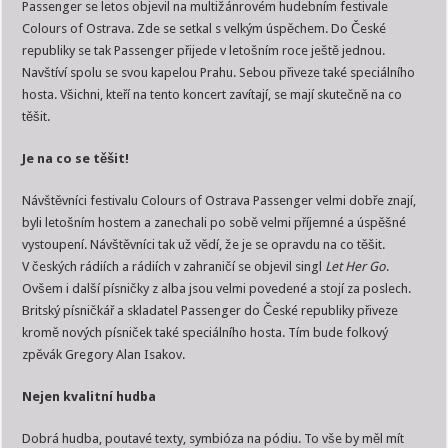
Passenger se letos objevil na multižánrovém hudebním festivale
Colours of Ostrava. Zde se setkal s velkým úspěchem. Do České
republiky se tak Passenger přijede v letošním roce ještě jednou.
Navštíví spolu se svou kapelou Prahu. Sebou přiveze také speciálního
hosta. Všichni, kteří na tento koncert zavítají, se mají skutečně na co
těšit.
Je na co se těšit!
Návštěvníci festivalu Colours of Ostrava Passenger velmi dobře znají,
byli letošním hostem a zanechali po sobě velmi příjemné a úspěšné
vystoupení. Návštěvníci tak už vědí, že je se opravdu na co těšit.
V českých rádiích a rádiích v zahraničí se objevil singl
Let Her Go
.
Ovšem i další písničky z alba jsou velmi povedené a stojí za poslech.
Britský písničkář a skladatel Passenger do České republiky přiveze
kromě nových písniček také speciálního hosta. Tím bude folkový
zpěvák Gregory Alan Isakov.
Nejen kvalitní hudba
Dobrá hudba, poutavé texty, symbióza na pódiu. To vše by měl mít