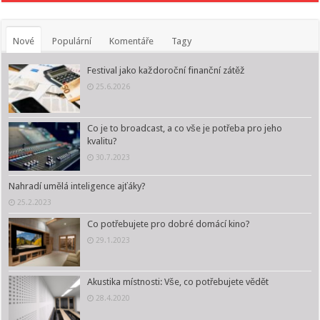
Nové
Populární
Komentáře
Tagy
Festival jako každoroční finanční zátěž
25.6.2026
Co je to broadcast, a co vše je potřeba pro jeho
kvalitu?
30.7.2023
Nahradí umělá inteligence ajťáky?
25.2.2023
Co potřebujete pro dobré domácí kino?
29.1.2023
Akustika místnosti: Vše, co potřebujete vědět
28.4.2020