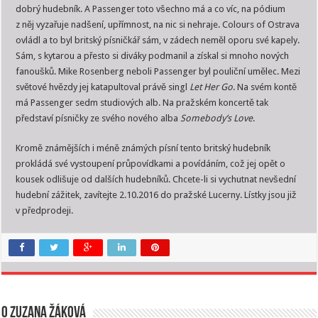
dobrý hudebník. A Passenger toto všechno má a co víc, na pódium
z něj vyzařuje nadšení, upřímnost, na nic si nehraje. Colours of Ostrava
ovládl a to byl britský písničkář sám, v zádech neměl oporu své kapely.
Sám, s kytarou a přesto si diváky podmanil a získal si mnoho nových
fanoušků. Mike Rosenberg neboli Passenger byl pouliční umělec. Mezi
světové hvězdy jej katapultoval právě singl
Let Her Go
. Na svém kontě
má Passenger sedm studiových alb. Na pražském koncertě tak
představí písničky ze svého nového alba
Somebody’s Love
.
Kromě známějších i méně známých písní tento britský hudebník
prokládá své vystoupení průpovídkami a povídáním, což jej opět o
kousek odlišuje od dalších hudebníků. Chcete-li si vychutnat nevšední
hudební zážitek, zavítejte 2.10.2016 do pražské Lucerny. Lístky jsou již
v předprodeji.
O Zuzana Žáková